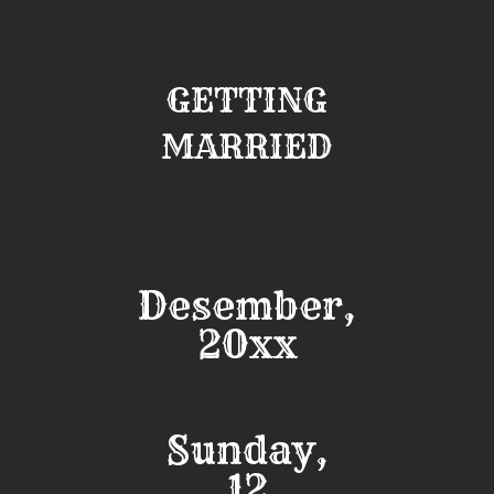
Skip
to
content
GETTING
MARRIED
Desember,
20xx
Sunday,
12