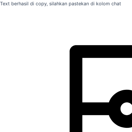
Skip
Text berhasil di copy, silahkan pastekan di kolom chat
to
content