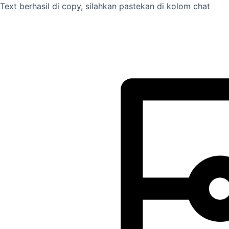
Skip
Text berhasil di copy, silahkan pastekan di kolom chat
to
content