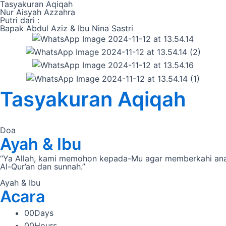
Tasyakuran Aqiqah
Nur Aisyah Azzahra
Putri dari :
Bapak Abdul Aziz & Ibu Nina Sastri
Tasyakuran Aqiqah
Doa
Ayah & Ibu
“Ya Allah, kami memohon kepada-Mu agar memberkahi anak
Al-Qur’an dan sunnah.”
Ayah & Ibu
Acara
00
Days
00
Hours