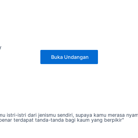
r
Buka Undangan
Hours
Minutes
mu istri-istri dari jenismu sendiri, supaya kamu merasa 
enar terdapat tanda-tanda bagi kaum yang berpikir"